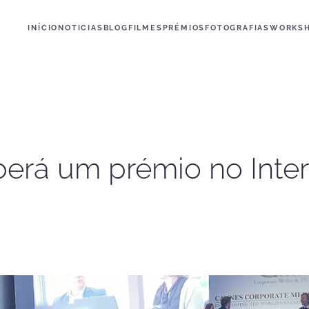
INÍCIO
NOTICIAS
BLOG
FILMES
PRÉMIOS
FOTOGRAFIAS
WORKS
berá um prémio no Inter