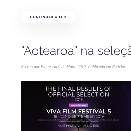
CONTINUAR A LER
“Aotearoa” na seleçã
Escrito por
Editor
em
9 de Maio, 2019
. Publicado em
Noticias
.