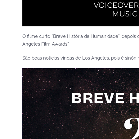
O filme curto “Breve História da Humanidade”, depois d
Angeles Film Awards”.
São boas notícias vindas de Los Angeles, pois é sin