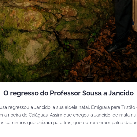
O regresso do Professor Sousa a Jancido
sa regressou a Jancido, a sua aldeia natal. Emigrara para Trist
m a ribeira de Caiáguas. Assim que chegou a Jancido, de mala nu
r os caminhos que deixara para trás, que outrora eram palco daque