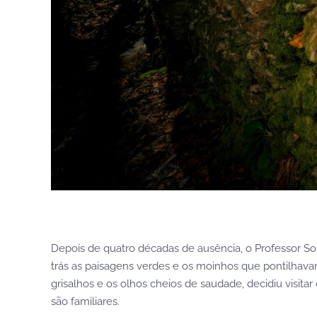
Depois de quatro décadas de ausência, o Professor Sou
trás as paisagens verdes e os moinhos que pontilhava
grisalhos e os olhos cheios de saudade, decidiu visita
são familiares.