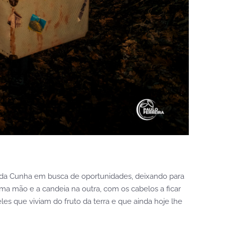
ão da Cunha em busca de oportunidades, deixando para
ma mão e a candeia na outra, com os cabelos a ficar
les que viviam do fruto da terra e que ainda hoje lhe