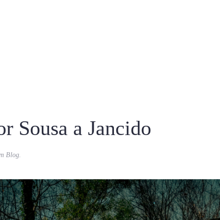
or Sousa a Jancido
em
Blog
.