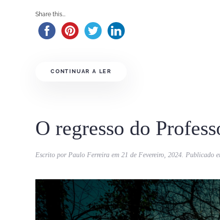
Share this...
CONTINUAR A LER
O regresso do Profess
Escrito por
Paulo Ferreira
em
21 de Fevereiro, 2024
. Publicado 