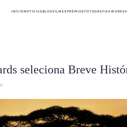
INÍCIO
NOTICIAS
BLOG
FILMES
PRÉMIOS
FOTOGRAFIAS
WORKS
rds seleciona Breve Hist
as
.