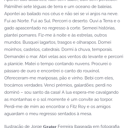
Palmilhei sete léguas de terra e um oceano de baleias.
Apontei ao bailado nos céus e não sei se vi anjos na neve.
Fui ao Norte. Fui ao Sul. Percorri o deserto. Ouvi a Terra e o
gado apascentado no regresso à corte. Semeei histórias,
plantei pomares. Fiz-me à noite e às estrelas, outros
mundos. Busquei lagartos, trasgos e olharapos. Domei
moinhos, castelos, catedrais. Dormi à chuva, temporais.
Demandei o mar. Abri velas aos ventos do levante e percorri
a planície. Matei o tempo contando nuvens. Procurei o
pássaro de ouro e encontrei o canto do rouxinol.
Ofereceram-me mariposas, pão e vinho. Bebi com eles,
trocámos verdades. Venci prémios, galardões; perdi no
dominó – sou santo da casa! A lua espera-me cavalgando
as montanhas e o sol morrente é um convite ao torpor.
Perdi-me de mim ao encontrar o Fitz Roy e os amigos
aguardam o meu regresso sentados à mesa.
Ilustração de Jorge
Ferreira (baseada em fotografia
Grator