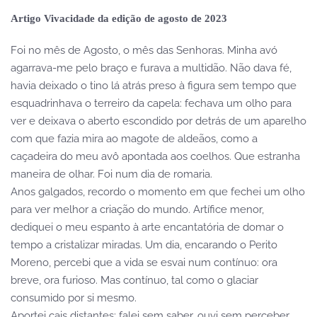
Artigo Vivacidade da edição de agosto de 2023
Foi no mês de Agosto, o mês das Senhoras. Minha avó
agarrava-me pelo braço e furava a multidão. Não dava fé,
havia deixado o tino lá atrás preso à figura sem tempo que
esquadrinhava o terreiro da capela: fechava um olho para
ver e deixava o aberto escondido por detrás de um aparelho
com que fazia mira ao magote de aldeãos, como a
caçadeira do meu avô apontada aos coelhos. Que estranha
maneira de olhar. Foi num dia de romaria.
Anos galgados, recordo o momento em que fechei um olho
para ver melhor a criação do mundo. Artífice menor,
dediquei o meu espanto à arte encantatória de domar o
tempo a cristalizar miradas. Um dia, encarando o Perito
Moreno, percebi que a vida se esvai num contínuo: ora
breve, ora furioso. Mas contínuo, tal como o glaciar
consumido por si mesmo.
Aportei cais distantes; falei sem saber, ouvi sem perceber.