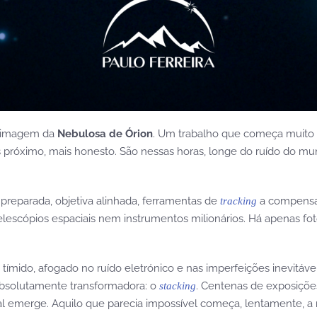
da imagem da
Nebulosa de Órion
. Um trabalho que começa muito a
s próximo, mais honesto. São nessas horas, longe do ruído do mu
 preparada, objetiva alinhada, ferramentas de
a compensar
tracking
escópios espaciais nem instrumentos milionários. Há apenas fotog
e tímido, afogado no ruído eletrónico e nas imperfeições inevitá
 absolutamente transformadora: o
. Centenas de exposições
stacking
al emerge. Aquilo que parecia impossível começa, lentamente, a r