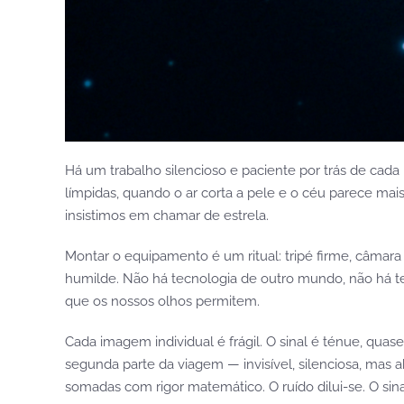
Há um trabalho silencioso e paciente por trás de ca
límpidas, quando o ar corta a pele e o céu parece mai
insistimos em chamar de estrela.
Montar o equipamento é um ritual: tripé firme, câmara
humilde. Não há tecnologia de outro mundo, não há tel
que os nossos olhos permitem.
Cada imagem individual é frágil. O sinal é ténue, quas
segunda parte da viagem — invisível, silenciosa, mas
somadas com rigor matemático. O ruído dilui-se. O sin