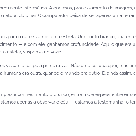
nhecimento informático. Algoritmos, processamento de imagem, c
ão natural do olhar. O computador deixa de ser apenas uma ferram
os para o céu e vemos uma estrela. Um ponto branco, aparente
cimento — e com ele, ganhamos profundidade. Aquilo que era u
to estelar, suspensa no vazio.
 vissem a luz pela primeira vez. Não uma luz qualquer, mas uma
ria humana era outra, quando o mundo era outro. E, ainda assim, e
 simples e conhecimento profundo, entre frio e espera, entre err
 estamos apenas a observar o céu — estamos a testemunhar o te