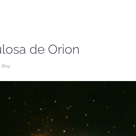
losa de Orion
m
Blog
.