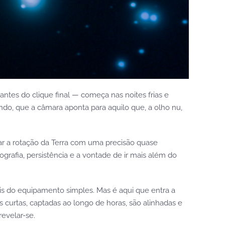
ntes do clique final — começa nas noites frias e
ndo, que a câmara aponta para aquilo que, a olho nu,
 a rotação da Terra com uma precisão quase
rafia, persistência e a vontade de ir mais além do
veis do equipamento simples. Mas é aqui que entra a
 curtas, captadas ao longo de horas, são alinhadas e
evelar-se.