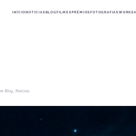
INÍCIO
NOTICIAS
BLOG
FILMES
PRÉMIOS
FOTOGRAFIAS
WORKS
 em
Blog
,
Noticias
.