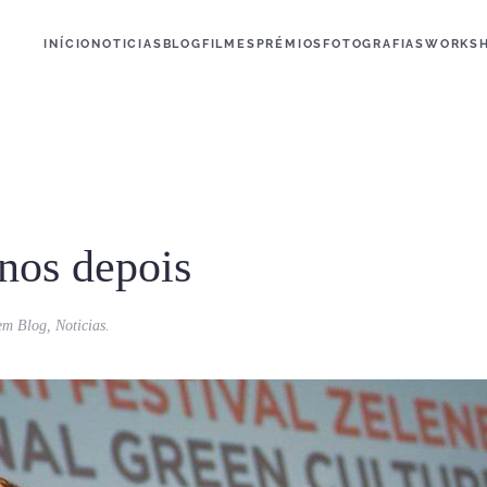
INÍCIO
NOTICIAS
BLOG
FILMES
PRÉMIOS
FOTOGRAFIAS
WORKS
nos depois
 em
Blog
,
Noticias
.