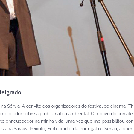
Belgrado
na Sérvia. A convite dos organizadores do festival de cinema “The
mo orador sobre a problemática ambiental. O motivo do convite f
o enriquecedor na minha vida, uma vez que me possibilitou conhe
estana Saraiva Peixoto
,
Embaixador de Portugal na Sérvia, a quem