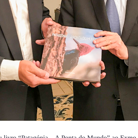
u livro “Patagónia – A Ponta do Mundo” ao Exmo. 