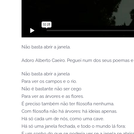
Não basta abrir a janela.
Adoro Alberto Caeiro. Peguei num dos seus poemas e r
Não basta abrir a janela
Para ver os campos e o rio.
Não é bastante não ser cego
Para ver as árvores e as flores.
É preciso também não ter filosofia nenhuma.
Com filosofia não há árvores: há ideias apenas.
Há só cada um de nós, como uma cave.
Há só uma janela fechada, e todo o mundo lá fora;
E um sonho do que se poderia ver se a janela se abris