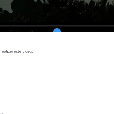
ealizei este vídeo.
se,