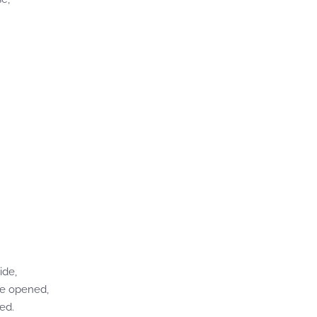
ide,
re opened,
ed.