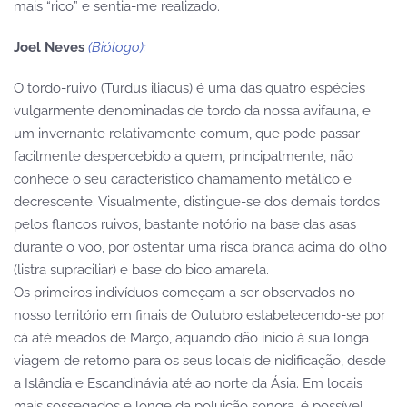
mais “rico” e sentia-me realizado.
Joel Neves
(Biólogo):
O tordo-ruivo (Turdus iliacus) é uma das quatro espécies
vulgarmente denominadas de tordo da nossa avifauna, e
um invernante relativamente comum, que pode passar
facilmente despercebido a quem, principalmente, não
conhece o seu característico chamamento metálico e
decrescente. Visualmente, distingue-se dos demais tordos
pelos flancos ruivos, bastante notório na base das asas
durante o voo, por ostentar uma risca branca acima do olho
(listra supraciliar) e base do bico amarela.
Os primeiros indivíduos começam a ser observados no
nosso território em finais de Outubro estabelecendo-se por
cá até meados de Março, aquando dão inicio à sua longa
viagem de retorno para os seus locais de nidificação, desde
a Islândia e Escandinávia até ao norte da Ásia. Em locais
mais sossegados e longe da poluição sonora, é possível