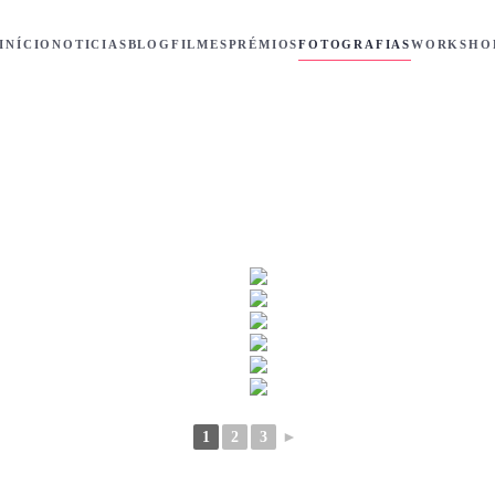
INÍCIO
NOTICIAS
BLOG
FILMES
PRÉMIOS
FOTOGRAFIAS
WORKSHO
1
2
3
►