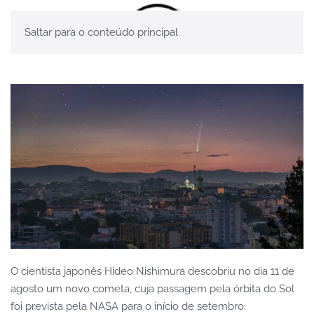
Saltar para o conteúdo principal
O cientista japonês Hideo Nishimura descobriu no dia 11 de
agosto um novo cometa, cuja passagem pela órbita do Sol
foi prevista pela NASA para o início de setembro.