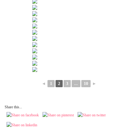
◄
1
2
3
...
10
►
Share this...