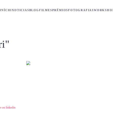
INÍCIO
NOTICIAS
BLOG
FILMES
PRÉMIOS
FOTOGRAFIAS
WORKSHO
ri"