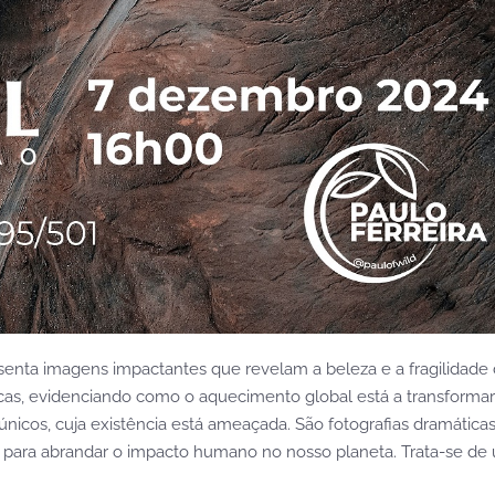
esenta imagens impactantes que revelam a beleza e a fragilidade
icas, evidenciando como o aquecimento global está a transforma
 únicos, cuja existência está ameaçada. São fotografias dramáti
va para abrandar o impacto humano no nosso planeta. Trata-se d