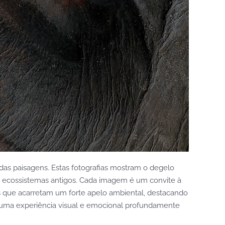
 das paisagens. Estas fotografias mostram o degelo
r ecossistemas antigos. Cada imagem é um convite à
cas que acarretam um forte apelo ambiental, destacando
e uma experiência visual e emocional profundamente