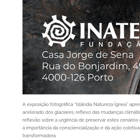
A exposição fotográfica “Islândia Natureza Ígnea” apr
acelerado dos glaciares, reflexo das mudanças climát
reflexão sobre a urgência de preservar estes cenários
a importância da consciencialização e da ação coleti
transformadora.