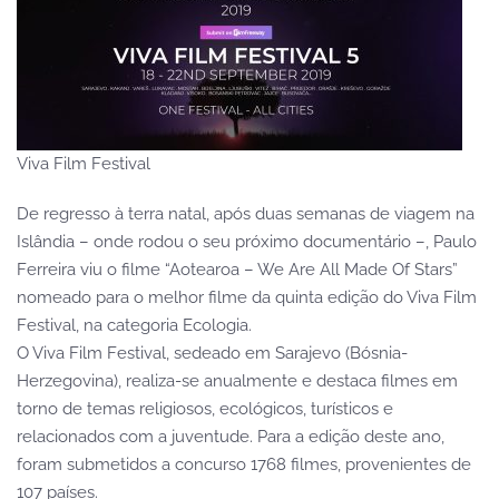
Viva Film Festival
De regresso à terra natal, após duas semanas de viagem na
Islândia – onde rodou o seu próximo documentário –, Paulo
Ferreira viu o filme “Aotearoa – We Are All Made Of Stars”
nomeado para o melhor filme da quinta edição do Viva Film
Festival, na categoria Ecologia.
O Viva Film Festival, sedeado em Sarajevo (Bósnia-
Herzegovina), realiza-se anualmente e destaca filmes em
torno de temas religiosos, ecológicos, turísticos e
relacionados com a juventude. Para a edição deste ano,
foram submetidos a concurso 1768 filmes, provenientes de
107 países.