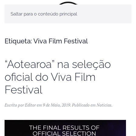
Saltar para o conteúdo principal
Etiqueta:
Viva Film Festival
“Aotearoa” na seleção
oficial do Viva Film
Festival
Escrito por
Editor
em
9 de Maio, 2019
. Publicado em
Noticias
.