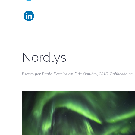
Nordlys
Escrito por
Paulo Ferreira
em
5 de Outubro, 2016
. Publicado em