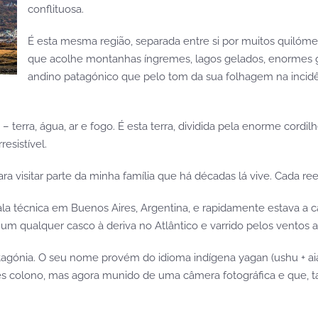
conflituosa.
É esta mesma região, separada entre si por muitos quilómetr
que acolhe montanhas íngremes, lagos gelados, enormes gl
andino patagónico que pelo tom da sua folhagem na incidênc
 terra, água, ar e fogo. É esta terra, dividida pela enorme cordi
sistível.
 para visitar parte da minha família que há décadas lá vive. Cada 
cala técnica em Buenos Aires, Argentina, e rapidamente estava a 
um qualquer casco à deriva no Atlântico e varrido pelos ventos al
atagónia. O seu nome provém do idioma indígena yagan (ushu + ai
les colono, mas agora munido de uma câmera fotográfica e que, 