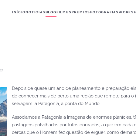
INÍCIO
NOTICIAS
BLOG
FILMES
PRÉMIOS
FOTOGRAFIAS
WORKS
og
.
Depois de quase um ano de planeamento e preparação eis 
de conhecer mais de perto uma região que remete para o i
selvagem, a Patagónia, a ponta do Mundo.
Associamos a Patagónia a imagens de enormes planícies, tí
pastagens polvilhadas por tufos dourados, a que em cada 
cercas que o Homem fez questão de erguer, como demarcaç