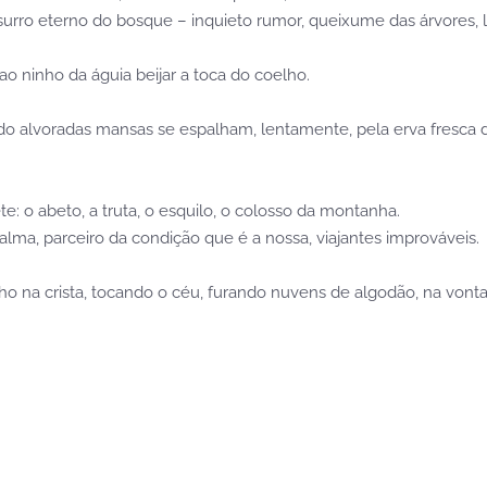
ssurro eterno do bosque – inquieto rumor, queixume das árvores,
ao ninho da águia beijar a toca do coelho.
o alvoradas mansas se espalham, lentamente, pela erva fresca d
: o abeto, a truta, o esquilo, o colosso da montanha.
lma, parceiro da condição que é a nossa, viajantes improváveis.
 na crista, tocando o céu, furando nuvens de algodão, na vontad