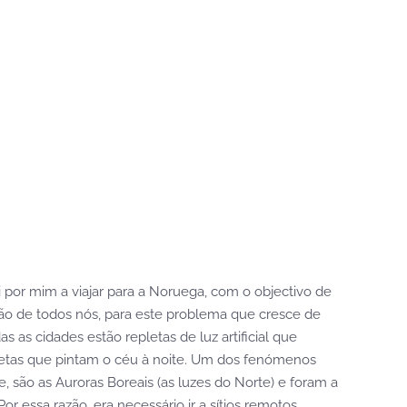
 por mim a viajar para a Noruega, com o objectivo de
ão de todos nós, para este problema que cresce de
das as cidades estão repletas de luz artificial que
lanetas que pintam o céu à noite. Um dos fenómenos
te, são as Auroras Boreais (as luzes do Norte) e foram a
or essa razão, era necessário ir a sítios remotos