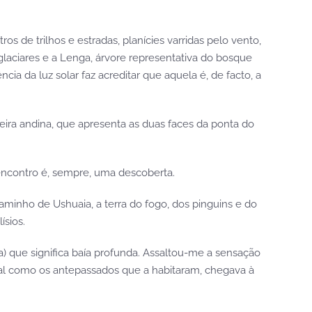
os de trilhos e estradas, planícies varridas pelo vento,
aciares e a Lenga, árvore representativa do bosque
ia da luz solar faz acreditar que aquela é, de facto, a
lheira andina, que apresenta as duas faces da ponta do
reencontro é, sempre, uma descoberta.
caminho de Ushuaia, a terra do fogo, dos pinguins e do
ísios.
a) que significa baía profunda. Assaltou-me a sensação
tal como os antepassados que a habitaram, chegava à