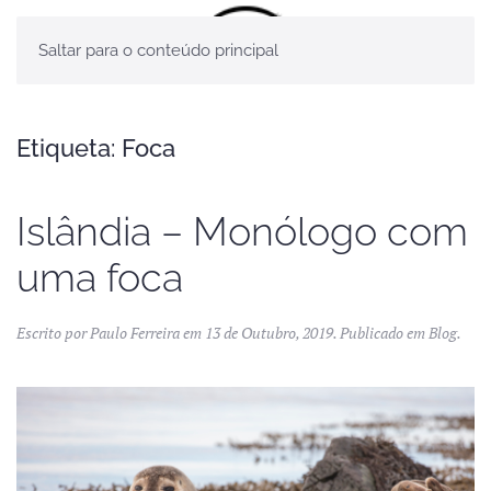
Saltar para o conteúdo principal
Etiqueta:
Foca
Islândia – Monólogo com
uma foca
Escrito por
Paulo Ferreira
em
13 de Outubro, 2019
. Publicado em
Blog
.