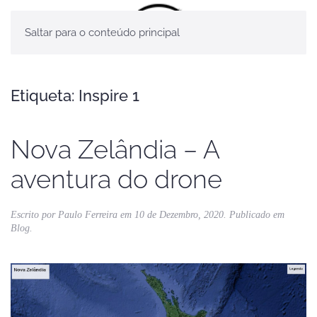
Saltar para o conteúdo principal
Etiqueta:
Inspire 1
Nova Zelândia – A
aventura do drone
Escrito por
Paulo Ferreira
em
10 de Dezembro, 2020
. Publicado em
Blog
.