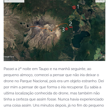
Passei a 2ª noite em Taupo e na manhã seguinte, ao
pequeno almoço, comecei a pensar que não iria deixar o
drone no Parque Nacional, pois era um objeto estranho. Dei
por mim a pensar de que forma o iria recuperar. Eu sabia a
ultima localização conhecida do drone, mas também não
tinha a certeza que assim fosse. Nunca havia experienciado
uma coisa assim. Uns minutos depois, já no fim do pequeno