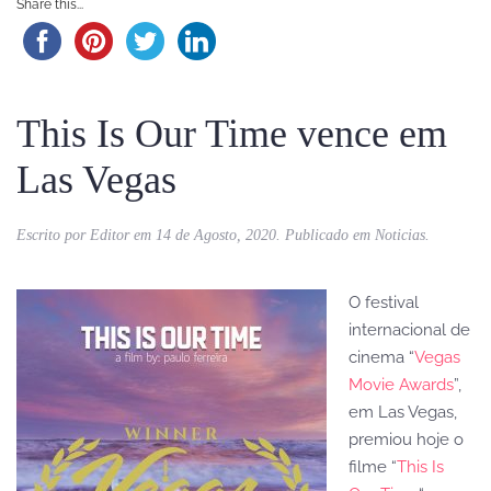
Share this...
This Is Our Time vence em
Las Vegas
Escrito por
Editor
em
14 de Agosto, 2020
. Publicado em
Noticias
.
O festival
internacional de
cinema “
Vegas
Movie Awards
”,
em Las Vegas,
premiou hoje o
filme “
This Is