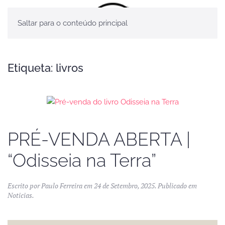
Saltar para o conteúdo principal
Etiqueta:
livros
PRÉ-VENDA ABERTA |
“Odisseia na Terra”
Escrito por
Paulo Ferreira
em
24 de Setembro, 2025
. Publicado em
Noticias
.