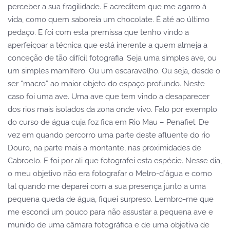
perceber a sua fragilidade. E acreditem que me agarro à
vida, como quem saboreia um chocolate. É até ao último
pedaço. E foi com esta premissa que tenho vindo a
aperfeiçoar a técnica que está inerente a quem almeja a
conceção de tão difícil fotografia. Seja uma simples ave, ou
um simples mamífero. Ou um escaravelho. Ou seja, desde o
ser “macro” ao maior objeto do espaço profundo. Neste
caso foi uma ave. Uma ave que tem vindo a desaparecer
dos rios mais isolados da zona onde vivo. Falo por exemplo
do curso de água cuja foz fica em Rio Mau – Penafiel. De
vez em quando percorro uma parte deste afluente do rio
Douro, na parte mais a montante, nas proximidades de
Cabroelo. E foi por ali que fotografei esta espécie. Nesse dia,
o meu objetivo não era fotografar o Melro-d´água e como
tal quando me deparei com a sua presença junto a uma
pequena queda de água, fiquei surpreso. Lembro-me que
me escondi um pouco para não assustar a pequena ave e
munido de uma câmara fotográfica e de uma objetiva de