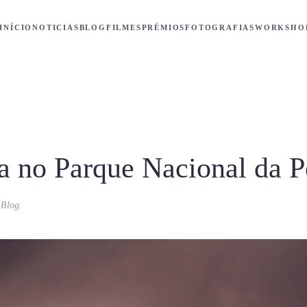
INÍCIO
NOTICIAS
BLOG
FILMES
PRÉMIOS
FOTOGRAFIAS
WORKSHO
za no Parque Nacional da 
m
Blog
.