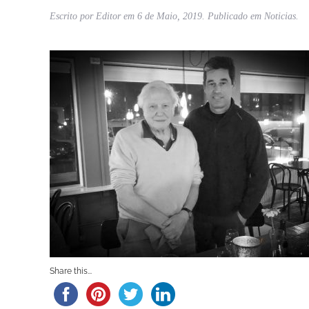
Escrito por
Editor
em
6 de Maio, 2019
. Publicado em
Noticias
.
Share this...