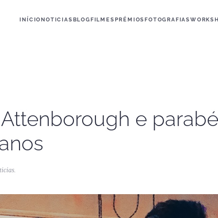
INÍCIO
NOTICIAS
BLOG
FILMES
PRÉMIOS
FOTOGRAFIAS
WORKS
d Attenborough e parab
 anos
ticias
.