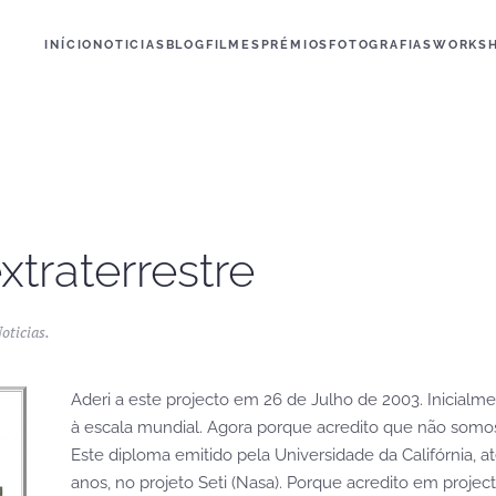
INÍCIO
NOTICIAS
BLOG
FILMES
PRÉMIOS
FOTOGRAFIAS
WORKS
traterrestre
oticias
.
Aderi a este projecto em 26 de Julho de 2003. Inicial
à escala mundial. Agora porque acredito que não somos 
Este diploma emitido pela Universidade da Califórnia, a
anos, no projeto Seti (Nasa). Porque acredito em projecto