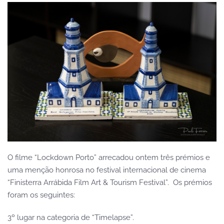
O filme “Lockdown Porto” arrecadou ontem três prémios e
uma menção honrosa no festival internacional de cinema
“Finisterra Arrábida Film Art & Tourism Festival”. Os prémios
foram os seguintes:
3º lugar na categoria de “Timelapse”.