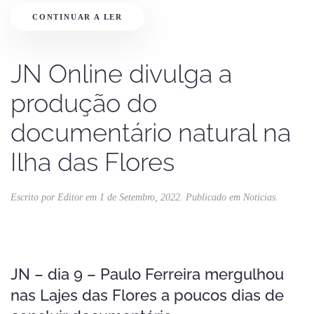
CONTINUAR A LER
JN Online divulga a
produção do
documentário natural na
Ilha das Flores
Escrito por
Editor
em
1 de Setembro, 2022
. Publicado em
Noticias
.
JN – dia 9 – Paulo Ferreira mergulhou
nas Lajes das Flores a poucos dias de