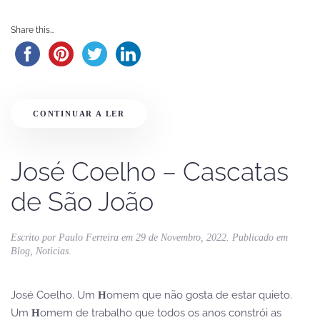
Share this...
CONTINUAR A LER
José Coelho – Cascatas
de São João
Escrito por
Paulo Ferreira
em
29 de Novembro, 2022
. Publicado em
Blog
,
Noticias
.
José Coelho. Um
omem que não gosta de estar quieto.
H
Um
omem de trabalho que todos os anos constrói as
H