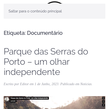
Saltar para o conteúdo principal
Etiqueta:
Documentário
Parque das Serras do
Porto – um olhar
independente
Escrito por
Editor
em
1 de Junho, 2023
. Publicado em
Noticias
.