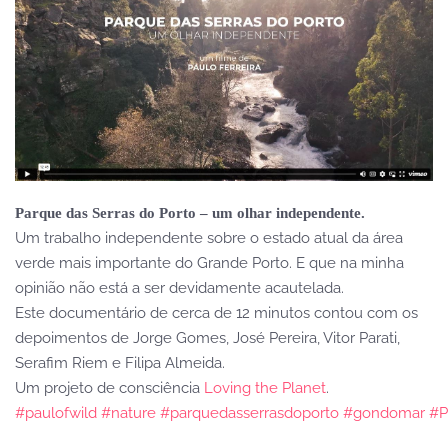
Parque das Serras do Porto – um olhar independente.
Um trabalho independente sobre o estado atual da área
verde mais importante do Grande Porto. E que na minha
opinião não está a ser devidamente acautelada.
Este documentário de cerca de 12 minutos contou com os
depoimentos de Jorge Gomes, José Pereira, Vitor Parati,
Serafim Riem e Filipa Almeida.
Um projeto de consciência
Loving the Planet
.
#paulofwild
#nature
#parquedasserrasdoporto
#gondomar
#P