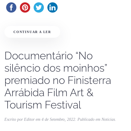
CONTINUAR A LER
Documentário “No
silêncio dos moinhos”
premiado no Finisterra
Arrábida Film Art &
Tourism Festival
Escrito por
Editor
em
4 de Setembro, 2022
. Publicado em
Noticias
.