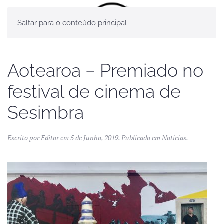
Saltar para o conteúdo principal
Aotearoa – Premiado no
festival de cinema de
Sesimbra
Escrito por
Editor
em
5 de Junho, 2019
. Publicado em
Noticias
.